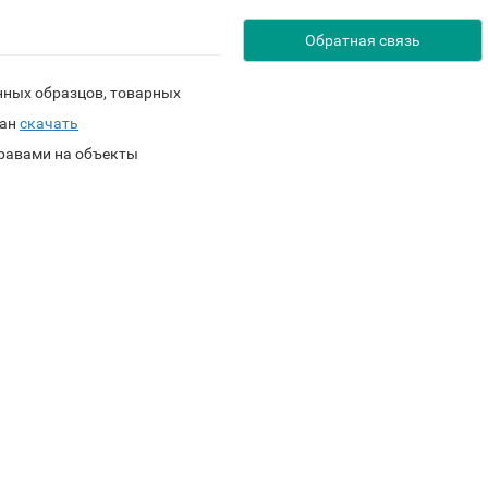
нных образцов, товарных
тан
скачать
равами на объекты