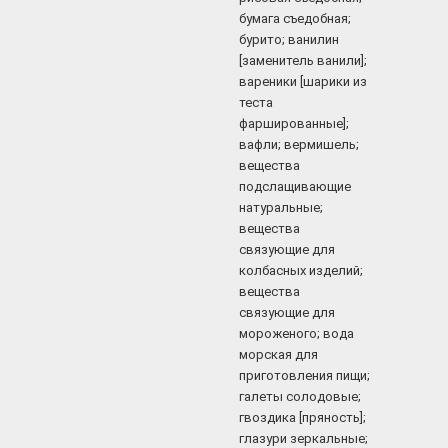
бумага съедобная;
бурито; ванилин
[заменитель ванили];
вареники [шарики из
теста
фаршированные];
вафли; вермишель;
вещества
подслащивающие
натуральные;
вещества
связующие для
колбасных изделий;
вещества
связующие для
мороженого; вода
морская для
приготовления пищи;
галеты солодовые;
гвоздика [пряность];
глазури зеркальные;