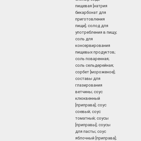
пищевая [натрия
бикарбонат для
приготовления
пищи]; солод для
употребления в пищу;
соль для
консервирования
пищевых продуктов;
соль поваренная;
соль сельдерейная;
сорбет [мороженое];
составы для
глазирования
ветчины; соус
клюквенный
[приправа]; соус
соевый; соус
томатный; соусы
[приправы]; соусы
для пасты; соус
яблочный [приправа];