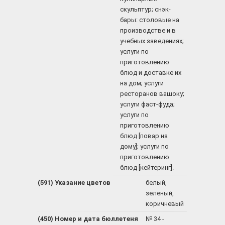
скульптур; снэк-
бары: столовые на
производстве и в
учебных заведениях;
услуги по
приготовлению
блюд и доставке их
на дом; услуги
ресторанов вашоку;
услуги фаст-фуда;
услуги по
приготовлению
блюд [повар на
дому]; услуги по
приготовлению
блюд [кейтеринг].
(591) Указание цветов
белый,
зеленый,
коричневый
(450) Номер и дата бюллетеня
№ 34 -