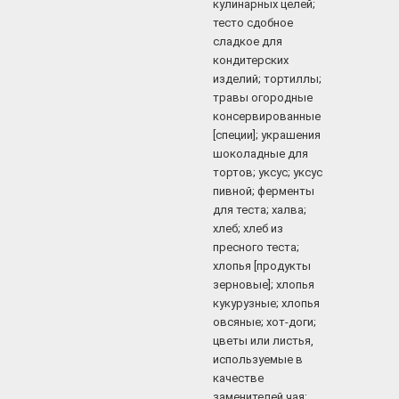
кулинарных целей;
тесто сдобное
сладкое для
кондитерских
изделий; тортиллы;
травы огородные
консервированные
[специи]; украшения
шоколадные для
тортов; уксус; уксус
пивной; ферменты
для теста; халва;
хлеб; хлеб из
пресного теста;
хлопья [продукты
зерновые]; хлопья
кукурузные; хлопья
овсяные; хот-доги;
цветы или листья,
используемые в
качестве
заменителей чая;