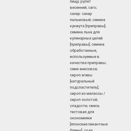
пищу; рулет
весенний; саго;
сахар: сахар
пальмовый; семена
кунжута [приправы];
семена льна для
кулинарных целей
[приправы]; семена
обработанные,
используемые в
качестве приправы;
семя анисовое;
сироп агавы
[натуральный
подсластитель];
сироп из мелассы /
сироп золотой;
сладости; смесь
тестовая для
окономияки
[японские пикантные
блины]; сода