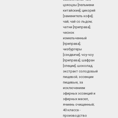
цзяоцзы [пельмени
китайские]; цикорий
[заменитель кофе];
чай; чай со льдом;
чатни [приправа];
чеснок
измельченный
[приправа];
чизбургеры
[сэндвичи]; чоу-чоу
[приправа]; шафран
[специи]; шоколад;
экстракт солодовый
пищевой; эссенции
пищевые, за
исключением
эфирных эссенций и
эфирных масел,
ячмень очищенный;
40 класса -
производство