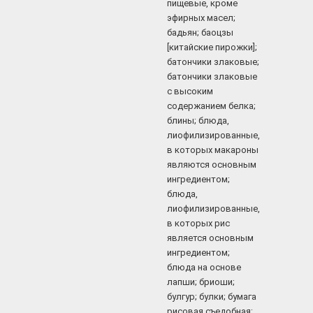
пищевые, кроме
эфирных масел;
бадьян; баоцзы
[китайские пирожки];
батончики злаковые;
батончики злаковые
с высоким
содержанием белка;
блины; блюда,
лиофилизированные,
в которых макароны
являются основным
ингредиентом;
блюда,
лиофилизированные,
в которых рис
является основным
ингредиентом;
блюда на основе
лапши; бриоши;
булгур; булки; бумага
рисовая съедобная;