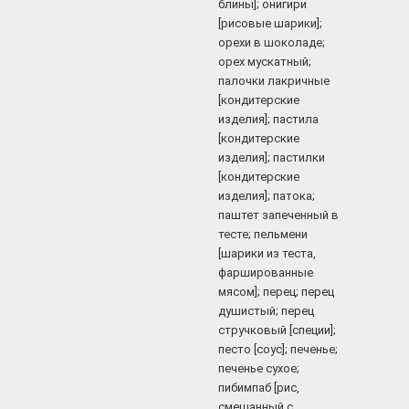
блины]; онигири
[рисовые шарики];
орехи в шоколаде;
орех мускатный;
палочки лакричные
[кондитерские
изделия]; пастила
[кондитерские
изделия]; пастилки
[кондитерские
изделия]; патока;
паштет запеченный в
тесте; пельмени
[шарики из теста,
фаршированные
мясом]; перец; перец
душистый; перец
стручковый [специи];
песто [соус]; печенье;
печенье сухое;
пибимпаб [рис,
смешанный с