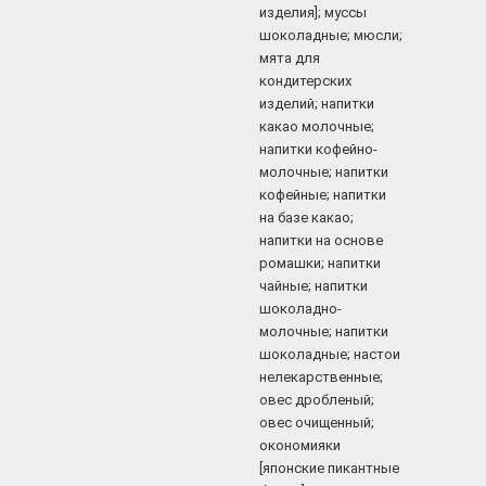
изделия]; муссы
шоколадные; мюсли;
мята для
кондитерских
изделий; напитки
какао молочные;
напитки кофейно-
молочные; напитки
кофейные; напитки
на базе какао;
напитки на основе
ромашки; напитки
чайные; напитки
шоколадно-
молочные; напитки
шоколадные; настои
нелекарственные;
овес дробленый;
овес очищенный;
окономияки
[японские пикантные