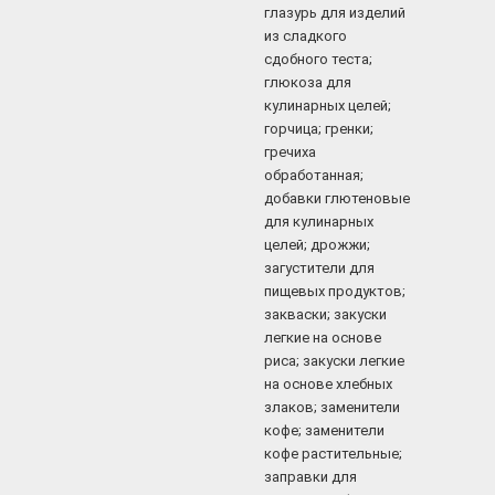
глазурь для изделий
из сладкого
сдобного теста;
глюкоза для
кулинарных целей;
горчица; гренки;
гречиха
обработанная;
добавки глютеновые
для кулинарных
целей; дрожжи;
загустители для
пищевых продуктов;
закваски; закуски
легкие на основе
риса; закуски легкие
на основе хлебных
злаков; заменители
кофе; заменители
кофе растительные;
заправки для