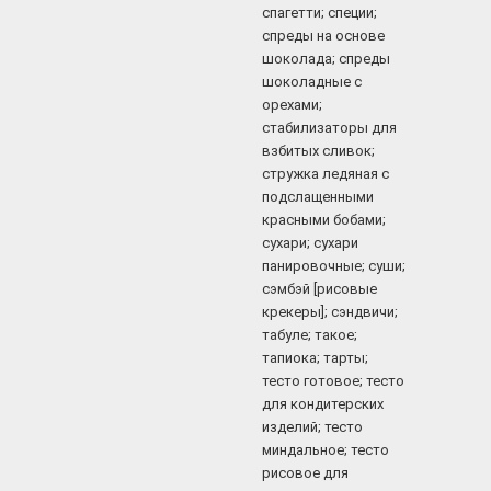
спагетти; специи;
спреды на основе
шоколада; спреды
шоколадные с
орехами;
стабилизаторы для
взбитых сливок;
стружка ледяная с
подслащенными
красными бобами;
сухари; сухари
панировочные; суши;
сэмбэй [рисовые
крекеры]; сэндвичи;
табуле; такое;
тапиока; тарты;
тесто готовое; тесто
для кондитерских
изделий; тесто
миндальное; тесто
рисовое для