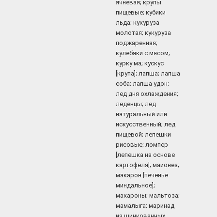
ячневая; крупы
пищевые; кубики
льда; кукуруза
молотая; кукуруза
поджаренная;
кулебяки с мясом;
курку ма; кускус
[крупа]; лапша; лапша
соба; лапша удон;
лед дня охлаждения;
леденцы; лед
натуральный или
искусственный; лед
пищевой; лепешки
рисовые; ломпер
[лепешка на основе
картофеля]; майонез;
макарон [печенье
миндальное];
макароны; мальтоза;
мамалыга; маринад
из шинкованных