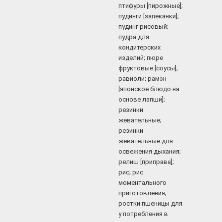
птифуры [пирожные];
пудинги [запеканки];
пудинг рисовый;
пудра для
кондитерских
изделий; пюре
фруктовые [соусы];
равиоли; рамэн
[японское блюдо на
основе лапши];
резинки
жевательные;
резинки
жевательные для
освежения дыхания;
релиш [приправа];
рис; рис
моментального
приготовления;
ростки пшеницы для
у потребления в