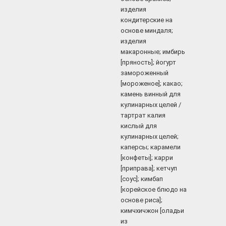
изделия
кондитерские на
основе миндаля;
изделия
макаронные; имбирь
[пряность]; йогурт
замороженный
[мороженое]; какао;
камень винный для
кулинарных целей /
тартрат калия
кислый для
кулинарных целей;
каперсы; карамели
[конфеты]; карри
[приправа]; кетчуп
[соус]; кимбап
[корейское блюдо на
основе риса];
кимчхичжон [оладьи
из