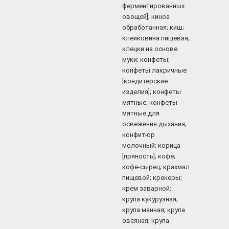
ферментированных
овощей]; киноа
обработанная; киш;
клейковина пищевая;
клецки на основе
муки; конфеты;
конфеты лакричные
[кондитерские
изделия]; конфеты
мятные; конфеты
мятные для
освежения дыхания;
конфитюр
молочный; корица
[пряность]; кофе;
кофе-сырец; крахмал
пищевой; крекеры;
крем заварной;
крупа кукурузная;
крупа манная; крупа
овсяная; крупа