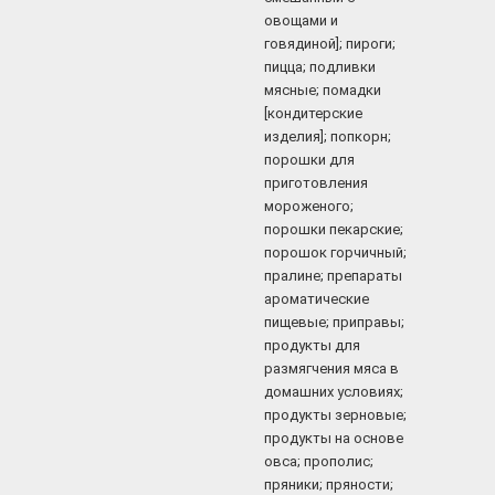
овощами и
говядиной]; пироги;
пицца; подливки
мясные; помадки
[кондитерские
изделия]; попкорн;
порошки для
приготовления
мороженого;
порошки пекарские;
порошок горчичный;
пралине; препараты
ароматические
пищевые; приправы;
продукты для
размягчения мяса в
домашних условиях;
продукты зерновые;
продукты на основе
овса; прополис;
пряники; пряности;