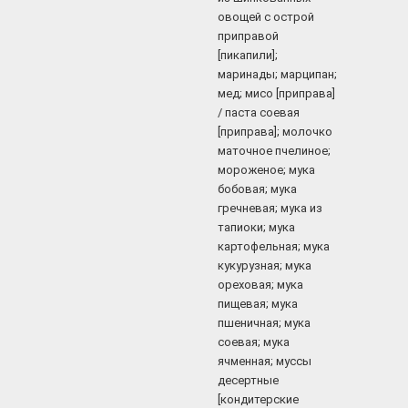
овощей с острой
приправой
[пикапили];
маринады; марципан;
мед; мисо [приправа]
/ паста соевая
[приправа]; молочко
маточное пчелиное;
мороженое; мука
бобовая; мука
гречневая; мука из
тапиоки; мука
картофельная; мука
кукурузная; мука
ореховая; мука
пищевая; мука
пшеничная; мука
соевая; мука
ячменная; муссы
десертные
[кондитерские