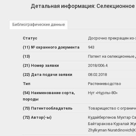
Детальная информация: Селекционное
Библиографические данные
Статус
Досрочно прекращен из-
(11) № охранного документа
943
(13)
Патент на селекционные
(21) Номер заявки
2018/006.4
(22) Дата подачи заявки
08.02.2018
Тип
Растениеводство
(54) Наименование сорта,
Нут «Нұрлы-80»
породы
(73) Патентообладатель
Товарищество с ограниче
(72) Автор(-ы)
Кудайбергенов Мухтар Са
Байтаракова Куралай Жу
Zhylkyman Nuratdinovich