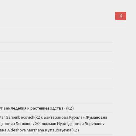
т земледелия и растениеводства» (KZ)
ar Sarsenbekovich(KZ); Байтаракова Куралай Жумановна
атдинович Бегжанов Жылқыман Нуратдинович Begzhanov
на Aldeshova Marzhana Kystaubayevna(KZ)