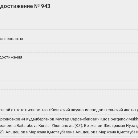
 достижение № 943
за неоплаты
 достижения
нной ответственностью «Казахский научно-исследовательский институ
рсенбекович Кудайбергенов Мухтар Сарсенбекович Kudaibergenov Mukht
мановна Baitarakova Kuralai Zhumanovna(KZ); Бегжанов Жылқыман Нур
(KZ); Альдешова Маржана Қыстаубаевна Альдешова Маржана Қыстаубаев